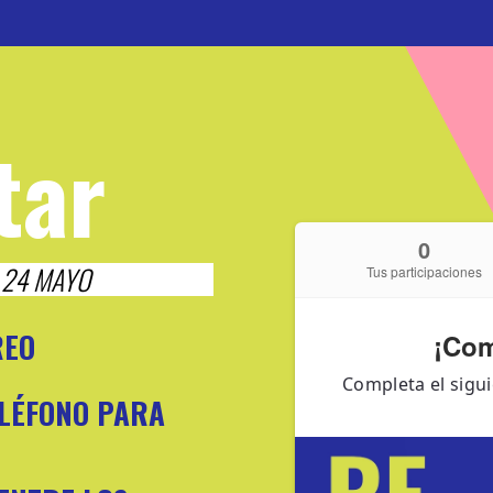
tar
L 24 MAYO
REO
ELÉFONO PARA