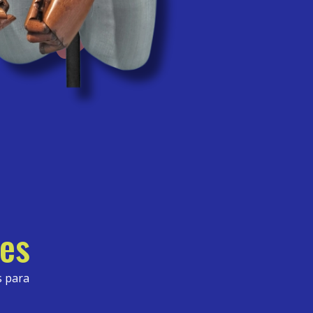
tes
s para