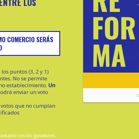
ENTRE LOS
SMO COMERCIO SERÁS
O
los puntos (3, 2 y 1)
ntes. No se permite
mo establecimiento.
Un
odrá enviar un voto
 votos que no cumplan
lificados
ontacto con los ganadores.