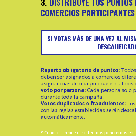
3.
DISTRIBUYE TUS PUNTOS 
COMERCIOS PARTICIPANTES
SI VOTAS MÁS DE UNA VEZ AL MI
DESCALIFICAD
Reparto obligatorio de puntos:
Todos 
deben ser asignados a comercios difere
asignar más de una puntuación al mis
voto por persona:
Cada persona solo p
durante toda la campaña.
Votos duplicados o fraudulentos:
Los
con las reglas establecidas serán desca
automáticamente.
* Cuando termine el sorteo nos pondremos en c